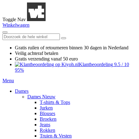
Toggle Nav
Winkelwagen
Gratis ruilen
of retourneren
binnen 30 dagen in Nederland
Veilig achteraf betalen
Gratis verzending
vanaf 50 euro
Klantbeoordeling
9.5
/
10
95%
Menu
Dames
Dames Nieuw
T-shirts & Tops
Jurken
Blouses
Broeken
Jeans
Rokken
Truien & Vesten