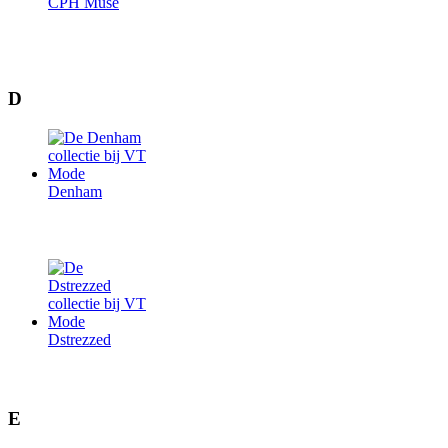
CPH Muse
D
Denham
Dstrezzed
E