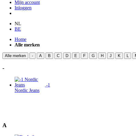
Mijn account
Inloggen
NL
BE
Home
Alle merken
Alle merken
-
A
B
C
D
E
F
G
H
J
K
L
-
-1
Nordic Jeans
A