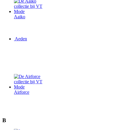
Aaiko
Aeden
Airforce
B