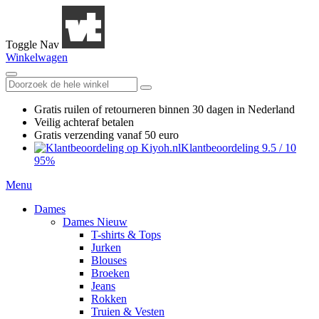
Toggle Nav
Winkelwagen
Gratis ruilen
of retourneren
binnen 30 dagen in Nederland
Veilig achteraf betalen
Gratis verzending
vanaf 50 euro
Klantbeoordeling
9.5
/
10
95%
Menu
Dames
Dames Nieuw
T-shirts & Tops
Jurken
Blouses
Broeken
Jeans
Rokken
Truien & Vesten