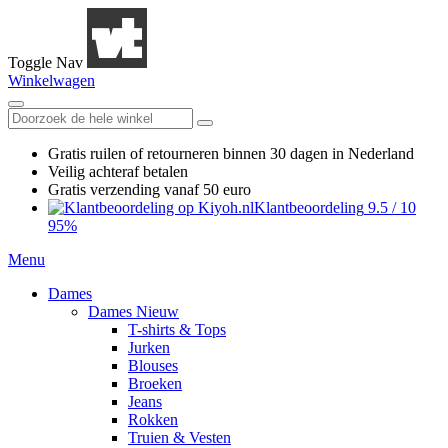
Toggle Nav
Winkelwagen
Gratis ruilen
of retourneren
binnen 30 dagen in Nederland
Veilig achteraf betalen
Gratis verzending
vanaf 50 euro
Klantbeoordeling
9.5
/
10
95%
Menu
Dames
Dames Nieuw
T-shirts & Tops
Jurken
Blouses
Broeken
Jeans
Rokken
Truien & Vesten