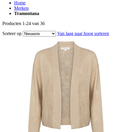
Home
Merken
Tramontana
Producten
1
-
24
van
36
Sorteer op
Van laag naar hoog sorteren