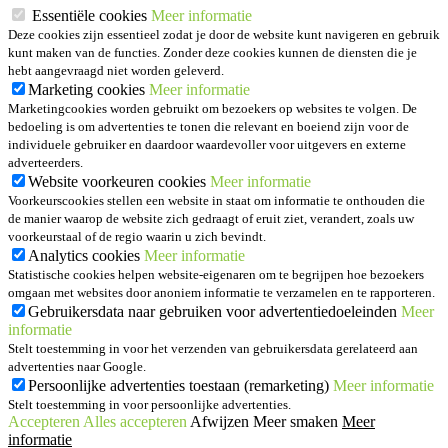
Essentiële cookies
Meer informatie
Deze cookies zijn essentieel zodat je door de website kunt navigeren en gebruik
kunt maken van de functies. Zonder deze cookies kunnen de diensten die je
hebt aangevraagd niet worden geleverd.
Marketing cookies
Meer informatie
Marketingcookies worden gebruikt om bezoekers op websites te volgen. De
bedoeling is om advertenties te tonen die relevant en boeiend zijn voor de
individuele gebruiker en daardoor waardevoller voor uitgevers en externe
adverteerders.
Website voorkeuren cookies
Meer informatie
Voorkeurscookies stellen een website in staat om informatie te onthouden die
de manier waarop de website zich gedraagt of eruit ziet, verandert, zoals uw
voorkeurstaal of de regio waarin u zich bevindt.
Analytics cookies
Meer informatie
Statistische cookies helpen website-eigenaren om te begrijpen hoe bezoekers
omgaan met websites door anoniem informatie te verzamelen en te rapporteren.
Gebruikersdata naar gebruiken voor advertentiedoeleinden
Meer
informatie
Stelt toestemming in voor het verzenden van gebruikersdata gerelateerd aan
advertenties naar Google.
Persoonlijke advertenties toestaan (remarketing)
Meer informatie
Stelt toestemming in voor persoonlijke advertenties.
Accepteren
Alles accepteren
Afwijzen
Meer smaken
Meer
informatie