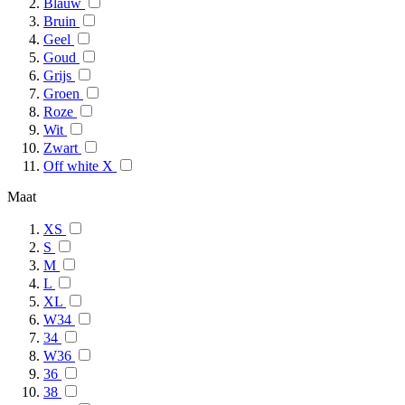
Blauw
Bruin
Geel
Goud
Grijs
Groen
Roze
Wit
Zwart
Off white X
Maat
XS
S
M
L
XL
W34
34
W36
36
38