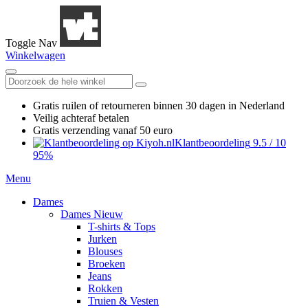
Toggle Nav
Winkelwagen
Gratis ruilen
of retourneren
binnen 30 dagen in Nederland
Veilig achteraf betalen
Gratis verzending
vanaf 50 euro
Klantbeoordeling
9.5
/
10
95%
Menu
Dames
Dames Nieuw
T-shirts & Tops
Jurken
Blouses
Broeken
Jeans
Rokken
Truien & Vesten