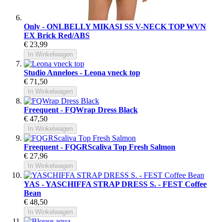
Only - ONLBELLY MIKASI SS V-NECK TOP WVN
EX Brick Red/ABS
€ 23,99
In Winkelwagen
Studio Anneloes - Leona vneck top
€ 71,50
In Winkelwagen
Freequent - FQWrap Dress Black
€ 47,50
In Winkelwagen
Freequent - FQGRScaliva Top Fresh Salmon
€ 27,96
In Winkelwagen
YAS - YASCHIFFA STRAP DRESS S. - FEST Coffee
Bean
€ 48,50
In Winkelwagen