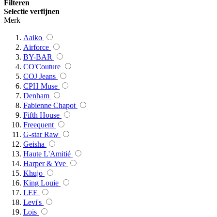
Filteren
Selectie verfijnen
Merk
Aaiko
Airforce
BY-BAR
CO'Couture
COJ Jeans
CPH Muse
Denham
Fabienne Chapot
Fifth House
Freequent
G-star Raw
Geisha
Haute L'Amitié
Harper & Yve
Khujo
King Louie
LEE
Levi's
Lois