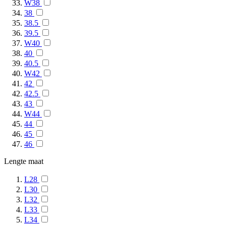
W38
38
38.5
39.5
W40
40
40.5
W42
42
42.5
43
W44
44
45
46
Lengte maat
L28
L30
L32
L33
L34