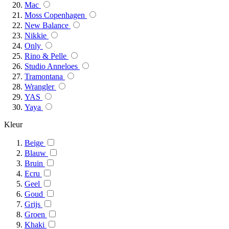
Mac
Moss Copenhagen
New Balance
Nikkie
Only
Rino & Pelle
Studio Anneloes
Tramontana
Wrangler
YAS
Yaya
Kleur
Beige
Blauw
Bruin
Ecru
Geel
Goud
Grijs
Groen
Khaki