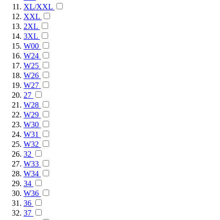
XL/XXL
XXL
2XL
3XL
W00
W24
W25
W26
W27
27
W28
W29
W30
W31
W32
32
W33
W34
34
W36
36
37