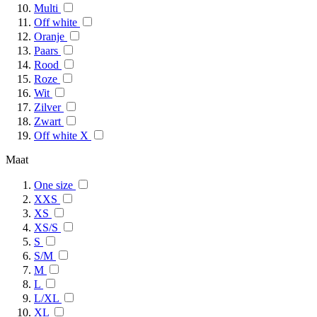
Multi
Off white
Oranje
Paars
Rood
Roze
Wit
Zilver
Zwart
Off white X
Maat
One size
XXS
XS
XS/S
S
S/M
M
L
L/XL
XL