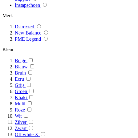
Instapschoen
Merk
Dstrezzed
New Balance
PME Legend
Kleur
Beige
Blauw
Bruin
Ecru
Grijs
Groen
Khaki
Multi
Roze
Wit
Zilver
Zwart
Off white X