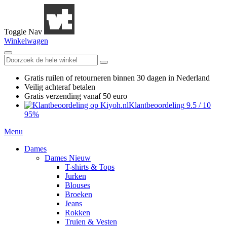
Toggle Nav
Winkelwagen
Gratis ruilen
of retourneren
binnen 30 dagen in Nederland
Veilig achteraf betalen
Gratis verzending
vanaf 50 euro
Klantbeoordeling
9.5
/
10
95%
Menu
Dames
Dames Nieuw
T-shirts & Tops
Jurken
Blouses
Broeken
Jeans
Rokken
Truien & Vesten