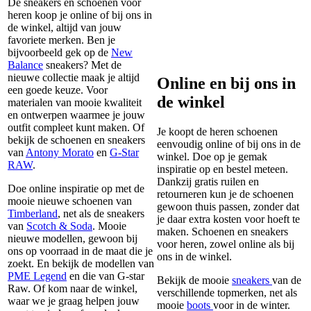
De sneakers en schoenen voor
heren koop je online of bij ons in
de winkel, altijd van jouw
favoriete merken. Ben je
bijvoorbeeld gek op de
New
Balance
sneakers? Met de
nieuwe collectie maak je altijd
Online en bij ons in
een goede keuze. Voor
de winkel
materialen van mooie kwaliteit
en ontwerpen waarmee je jouw
outfit compleet kunt maken. Of
Je koopt de heren schoenen
bekijk de schoenen en sneakers
eenvoudig online of bij ons in de
van
Antony Morato
en
G-Star
winkel. Doe op je gemak
RAW
.
inspiratie op en bestel meteen.
Dankzij gratis ruilen en
Doe online inspiratie op met de
retourneren kun je de schoenen
mooie nieuwe schoenen van
gewoon thuis passen, zonder dat
Timberland
, net als de sneakers
je daar extra kosten voor hoeft te
van
Scotch & Soda
. Mooie
maken. Schoenen en sneakers
nieuwe modellen, gewoon bij
voor heren, zowel online als bij
ons op voorraad in de maat die je
ons in de winkel.
zoekt. En bekijk de modellen van
PME Legend
en die van G-star
Bekijk de mooie
sneakers
van de
Raw. Of kom naar de winkel,
verschillende topmerken, net als
waar we je graag helpen jouw
mooie
boots
voor in de winter.