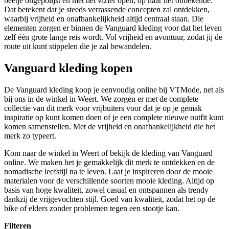
beetje ongepolijst en met het vizier open, op naar het onbekende.
Dat betekent dat je steeds verrassende concepten zal ontdekken,
waarbij vrijheid en onafhankelijkheid altijd centraal staan. Die
elementen zorgen er binnen de Vanguard kleding voor dat het leven
zelf één grote lange reis wordt. Vol vrijheid en avontuur, zodat jij de
route uit kunt stippelen die je zal bewandelen.
Vanguard kleding kopen
De Vanguard kleding koop je eenvoudig online bij VTMode, net als
bij ons in de winkel in Weert. We zorgen er met de complete
collectie van dit merk voor vrijbuiters voor dat je op je gemak
inspiratie op kunt komen doen of je een complete nieuwe outfit kunt
komen samenstellen. Met de vrijheid en onafhankelijkheid die het
merk zo typeert.
Kom naar de winkel in Weert of bekijk de kleding van Vanguard
online. We maken het je gemakkelijk dit merk te ontdekken en de
nomadische leefstijl na te leven. Laat je inspireren door de mooie
materialen voor de verschillende soorten mooie kleding. Altijd op
basis van hoge kwaliteit, zowel casual en ontspannen als trendy
dankzij de vrijgevochten stijl. Goed van kwaliteit, zodat het op de
bike of elders zonder problemen tegen een stootje kan.
Filteren