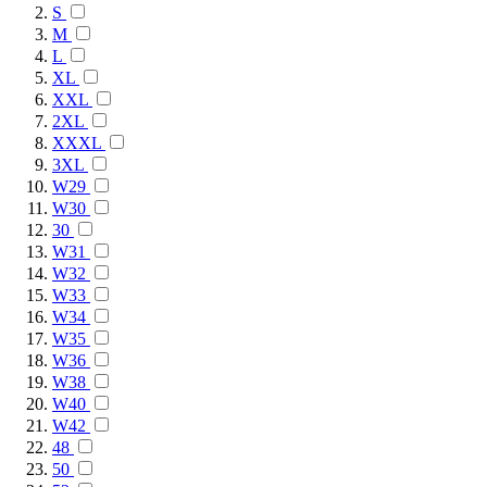
S
M
L
XL
XXL
2XL
XXXL
3XL
W29
W30
30
W31
W32
W33
W34
W35
W36
W38
W40
W42
48
50