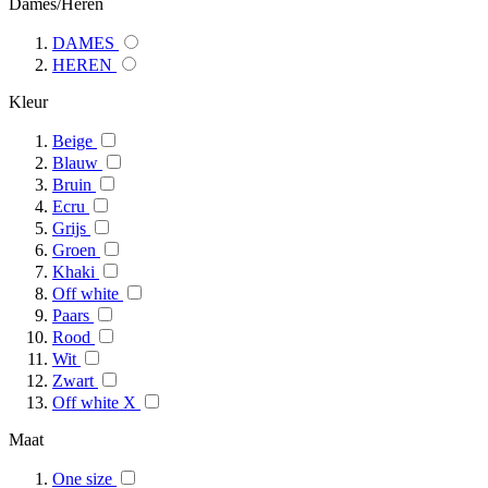
Dames/Heren
DAMES
HEREN
Kleur
Beige
Blauw
Bruin
Ecru
Grijs
Groen
Khaki
Off white
Paars
Rood
Wit
Zwart
Off white X
Maat
One size