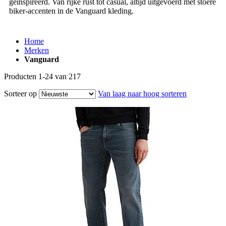
geïnspireerd. Van rijke rust tot casual, altijd uitgevoerd met stoere
biker-accenten in de Vanguard kleding.
Home
Merken
Vanguard
Producten
1
-
24
van
217
Sorteer op
Van laag naar hoog sorteren