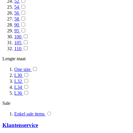
52
54
56
58
90
95
100
105
110
Lengte maat
One size
L30
L32
L34
L36
Sale
Enkel sale items
Klantenservice