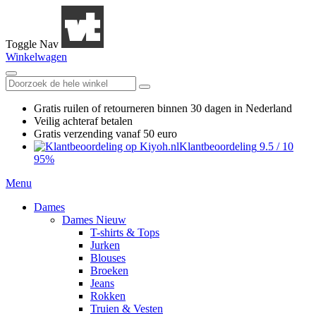
Toggle Nav
Winkelwagen
Gratis ruilen
of retourneren
binnen 30 dagen in Nederland
Veilig achteraf betalen
Gratis verzending
vanaf 50 euro
Klantbeoordeling
9.5
/
10
95%
Menu
Dames
Dames Nieuw
T-shirts & Tops
Jurken
Blouses
Broeken
Jeans
Rokken
Truien & Vesten