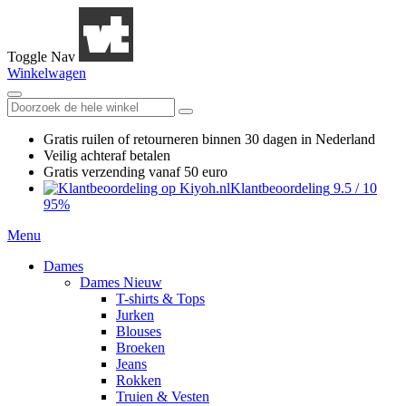
Toggle Nav
Winkelwagen
Gratis ruilen
of retourneren
binnen 30 dagen in Nederland
Veilig achteraf betalen
Gratis verzending
vanaf 50 euro
Klantbeoordeling
9.5
/
10
95%
Menu
Dames
Dames Nieuw
T-shirts & Tops
Jurken
Blouses
Broeken
Jeans
Rokken
Truien & Vesten