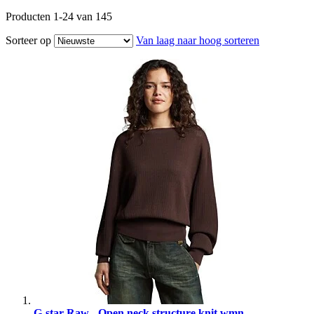
Producten
1
-
24
van
145
Sorteer op
Van laag naar hoog sorteren
G-star Raw - Open neck structure knit wmn