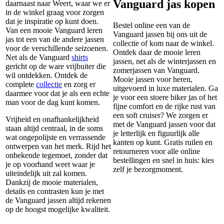
Vanguard jas kopen
daarnaast naar Weert, waar we er
in de winkel graag voor zorgen
dat je inspiratie op kunt doen.
Bestel online een van de
Van een mooie Vanguard leren
Vanguard jassen bij ons uit de
jas tot een van de andere jassen
collectie of kom naar de winkel.
voor de verschillende seizoenen.
Ontdek daar de mooie leren
Net als de Vanguard
shirts
jassen, net als de winterjassen en
gericht op de ware vrijbuiter die
zomerjassen van Vanguard.
wil ontdekken. Ontdek de
Mooie jassen voor heren,
complete
collectie
en zorg er
uitgevoerd in luxe materialen. Ga
daarmee voor dat je als een echte
je voor een stoere biker jas of het
man voor de dag kunt komen.
fijne comfort en de rijke rust van
een soft cruiser? We zorgen er
Vrijheid en onafhankelijkheid
met de Vanguard jassen voor dat
staan altijd centraal, in de soms
je letterlijk en figuurlijk alle
wat ongepolijste en verrassende
kanten op kunt. Gratis ruilen en
ontwerpen van het merk. Rijd het
retourneren voor alle online
onbekende tegemoet, zonder dat
bestellingen en snel in huis: kies
je op voorhand weet waar je
zelf je bezorgmoment.
uiteindelijk uit zal komen.
Dankzij de mooie materialen,
details en contrasten kun je met
de Vanguard jassen altijd rekenen
op de hoogst mogelijke kwaliteit.