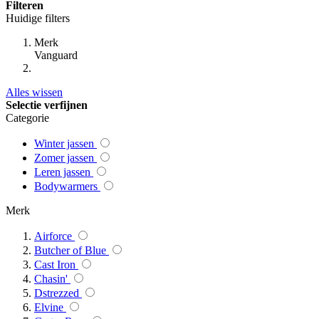
Filteren
Huidige filters
Merk
Vanguard
Alles wissen
Selectie verfijnen
Categorie
Winter jassen
Zomer jassen
Leren jassen
Bodywarmers
Merk
Airforce
Butcher of Blue
Cast Iron
Chasin'
Dstrezzed
Elvine