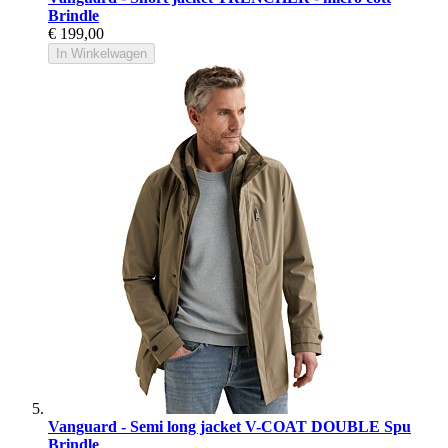
Brindle
€ 199,00
In Winkelwagen
Vanguard - Semi long jacket V-COAT DOUBLE Spu
Brindle