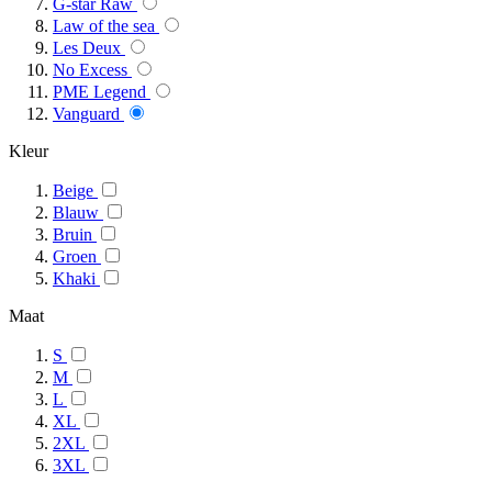
G-star Raw
Law of the sea
Les Deux
No Excess
PME Legend
Vanguard
Kleur
Beige
Blauw
Bruin
Groen
Khaki
Maat
S
M
L
XL
2XL
3XL