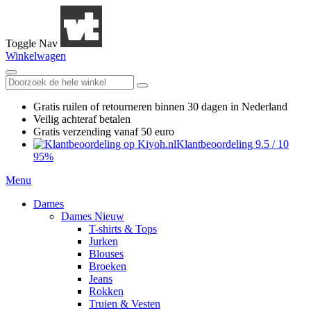
Toggle Nav
Winkelwagen
Gratis ruilen
of retourneren
binnen 30 dagen in Nederland
Veilig achteraf betalen
Gratis verzending
vanaf 50 euro
Klantbeoordeling
9.5
/
10
95%
Menu
Dames
Dames Nieuw
T-shirts & Tops
Jurken
Blouses
Broeken
Jeans
Rokken
Truien & Vesten