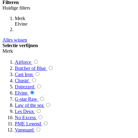
Filteren
Huidige filters
Merk
Elvine
Alles wissen
Selectie verfijnen
Merk
Airforce
Butcher of Blue
Cast Iron
Chasin'
Dstrezzed
Elvine
G-star Raw
Law of the sea
Les Deux
No Excess
PME Legend
Vanguard