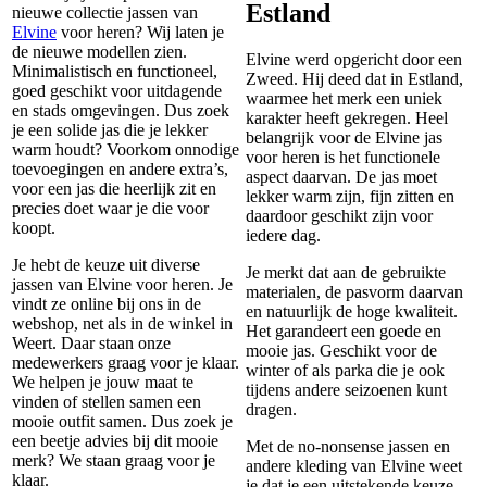
Estland
nieuwe collectie jassen van
Elvine
voor heren? Wij laten je
de nieuwe modellen zien.
Elvine werd opgericht door een
Minimalistisch en functioneel,
Zweed. Hij deed dat in Estland,
goed geschikt voor uitdagende
waarmee het merk een uniek
en stads omgevingen. Dus zoek
karakter heeft gekregen. Heel
je een solide jas die je lekker
belangrijk voor de Elvine jas
warm houdt? Voorkom onnodige
voor heren is het functionele
toevoegingen en andere extra’s,
aspect daarvan. De jas moet
voor een jas die heerlijk zit en
lekker warm zijn, fijn zitten en
precies doet waar je die voor
daardoor geschikt zijn voor
koopt.
iedere dag.
Je hebt de keuze uit diverse
Je merkt dat aan de gebruikte
jassen van Elvine voor heren. Je
materialen, de pasvorm daarvan
vindt ze online bij ons in de
en natuurlijk de hoge kwaliteit.
webshop, net als in de winkel in
Het garandeert een goede en
Weert. Daar staan onze
mooie jas. Geschikt voor de
medewerkers graag voor je klaar.
winter of als parka die je ook
We helpen je jouw maat te
tijdens andere seizoenen kunt
vinden of stellen samen een
dragen.
mooie outfit samen. Dus zoek je
een beetje advies bij dit mooie
Met de no-nonsense jassen en
merk? We staan graag voor je
andere kleding van Elvine weet
klaar.
je dat je een uitstekende keuze