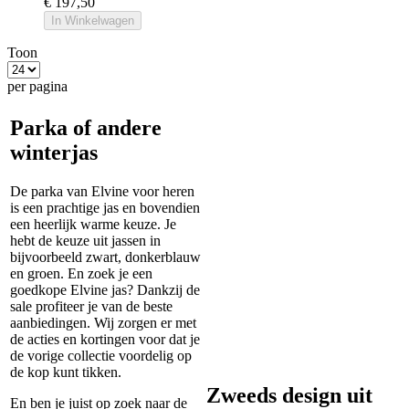
€ 197,50
In Winkelwagen
Toon
per pagina
Parka of andere
winterjas
De parka van Elvine voor heren
is een prachtige jas en bovendien
een heerlijk warme keuze. Je
hebt de keuze uit jassen in
bijvoorbeeld zwart, donkerblauw
en groen. En zoek je een
goedkope Elvine jas? Dankzij de
sale profiteer je van de beste
aanbiedingen. Wij zorgen er met
de acties en kortingen voor dat je
de vorige collectie voordelig op
de kop kunt tikken.
Zweeds design uit
En ben je juist op zoek naar de