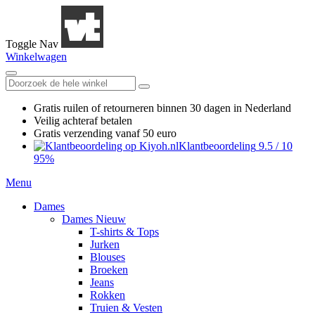
Toggle Nav
Winkelwagen
Gratis ruilen
of retourneren
binnen 30 dagen in Nederland
Veilig achteraf betalen
Gratis verzending
vanaf 50 euro
Klantbeoordeling
9.5
/
10
95%
Menu
Dames
Dames Nieuw
T-shirts & Tops
Jurken
Blouses
Broeken
Jeans
Rokken
Truien & Vesten