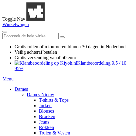
Toggle Nav
Winkelwagen
Gratis ruilen
of retourneren
binnen 30 dagen in Nederland
Veilig achteraf betalen
Gratis verzending
vanaf 50 euro
Klantbeoordeling
9.5
/
10
95%
Menu
Dames
Dames Nieuw
T-shirts & Tops
Jurken
Blouses
Broeken
Jeans
Rokken
Truien & Vesten