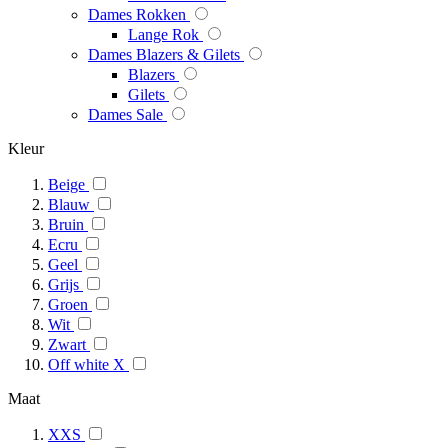
Dames Rokken
Lange Rok
Dames Blazers & Gilets
Blazers
Gilets
Dames Sale
Kleur
Beige
Blauw
Bruin
Ecru
Geel
Grijs
Groen
Wit
Zwart
Off white X
Maat
XXS