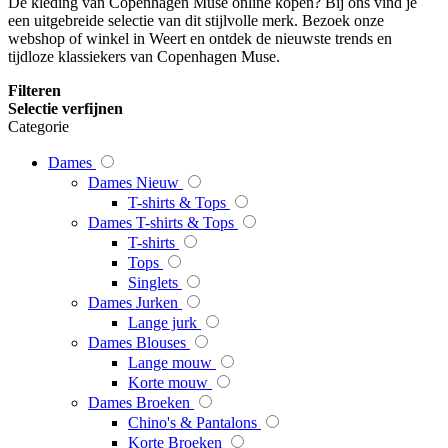
De kleding van Copenhagen Muse online kopen? Bij ons vind je
een uitgebreide selectie van dit stijlvolle merk. Bezoek onze
webshop of winkel in Weert en ontdek de nieuwste trends en
tijdloze klassiekers van Copenhagen Muse.
Filteren
Selectie verfijnen
Categorie
Dames
Dames Nieuw
T-shirts & Tops
Dames T-shirts & Tops
T-shirts
Tops
Singlets
Dames Jurken
Lange jurk
Dames Blouses
Lange mouw
Korte mouw
Dames Broeken
Chino's & Pantalons
Korte Broeken