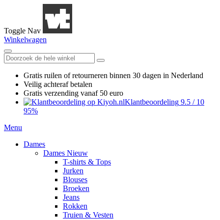
Toggle Nav
Winkelwagen
Gratis ruilen
of retourneren
binnen 30 dagen in Nederland
Veilig achteraf betalen
Gratis verzending
vanaf 50 euro
Klantbeoordeling
9.5
/
10
95%
Menu
Dames
Dames Nieuw
T-shirts & Tops
Jurken
Blouses
Broeken
Jeans
Rokken
Truien & Vesten