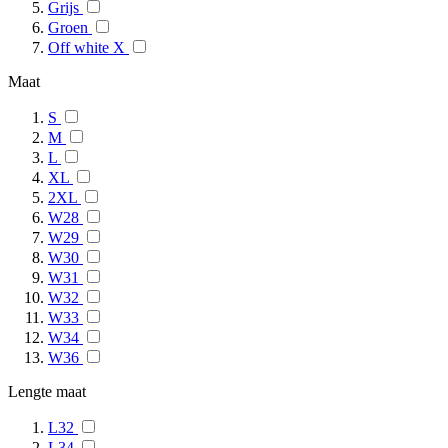
Grijs
Groen
Off white X
Maat
S
M
L
XL
2XL
W28
W29
W30
W31
W32
W33
W34
W36
Lengte maat
L32
L34