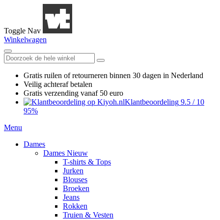
Toggle Nav
Winkelwagen
Gratis ruilen
of retourneren
binnen 30 dagen in Nederland
Veilig achteraf betalen
Gratis verzending
vanaf 50 euro
Klantbeoordeling
9.5
/
10
95%
Menu
Dames
Dames Nieuw
T-shirts & Tops
Jurken
Blouses
Broeken
Jeans
Rokken
Truien & Vesten