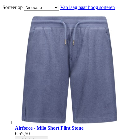
Sorteer op
Van laag naar hoog sorteren
Airforce - Milo Short Flint Stone
€ 55,50