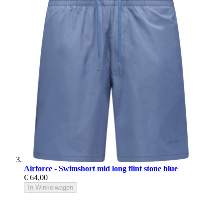
Airforce - Swimshort mid long flint stone blue
€ 64,00
In Winkelwagen