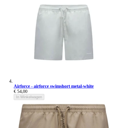
Airforce - airforce swimshort metal-white
€ 54,00
In Winkelwagen