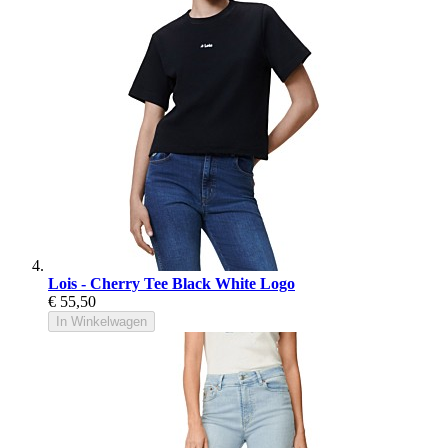
Lois - Cherry Tee Black White Logo
€ 55,50
In Winkelwagen