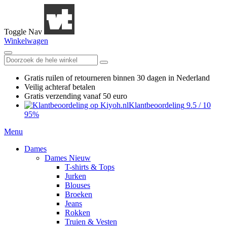
Toggle Nav
Winkelwagen
Gratis ruilen
of retourneren
binnen 30 dagen in Nederland
Veilig achteraf betalen
Gratis verzending
vanaf 50 euro
Klantbeoordeling
9.5
/
10
95%
Menu
Dames
Dames Nieuw
T-shirts & Tops
Jurken
Blouses
Broeken
Jeans
Rokken
Truien & Vesten