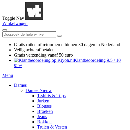
Toggle Nav
Winkelwagen
Gratis ruilen
of retourneren
binnen 30 dagen in Nederland
Veilig achteraf betalen
Gratis verzending
vanaf 50 euro
Klantbeoordeling
9.5
/
10
95%
Menu
Dames
Dames Nieuw
T-shirts & Tops
Jurken
Blouses
Broeken
Jeans
Rokken
Truien & Vesten