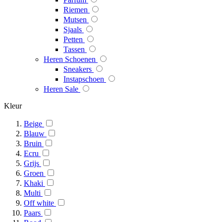
Riemen
Mutsen
Sjaals
Petten
Tassen
Heren Schoenen
Sneakers
Instapschoen
Heren Sale
Kleur
Beige
Blauw
Bruin
Ecru
Grijs
Groen
Khaki
Multi
Off white
Paars