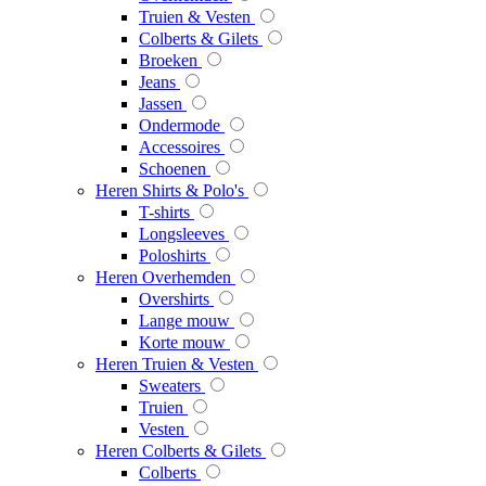
Truien & Vesten
Colberts & Gilets
Broeken
Jeans
Jassen
Ondermode
Accessoires
Schoenen
Heren Shirts & Polo's
T-shirts
Longsleeves
Poloshirts
Heren Overhemden
Overshirts
Lange mouw
Korte mouw
Heren Truien & Vesten
Sweaters
Truien
Vesten
Heren Colberts & Gilets
Colberts