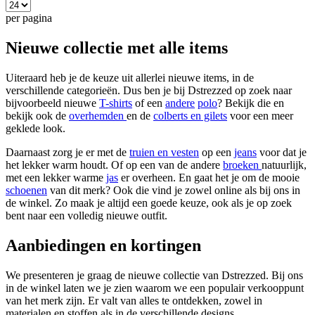
per pagina
Nieuwe collectie met alle items
Uiteraard heb je de keuze uit allerlei nieuwe items, in de
verschillende categorieën. Dus ben je bij Dstrezzed op zoek naar
bijvoorbeeld nieuwe
T-shirts
of een
andere
polo
? Bekijk die en
bekijk ook de
overhemden
en de
colberts en gilets
voor een meer
geklede look.
Daarnaast zorg je er met de
truien en vesten
op een
jeans
voor dat je
het lekker warm houdt. Of op een van de andere
broeken
natuurlijk,
met een lekker warme
jas
er overheen. En gaat het je om de mooie
schoenen
van dit merk? Ook die vind je zowel online als bij ons in
de winkel. Zo maak je altijd een goede keuze, ook als je op zoek
bent naar een volledig nieuwe outfit.
Aanbiedingen en kortingen
We presenteren je graag de nieuwe collectie van Dstrezzed. Bij ons
in de winkel laten we je zien waarom we een populair verkooppunt
van het merk zijn. Er valt van alles te ontdekken, zowel in
materialen en stoffen als in de verschillende designs.