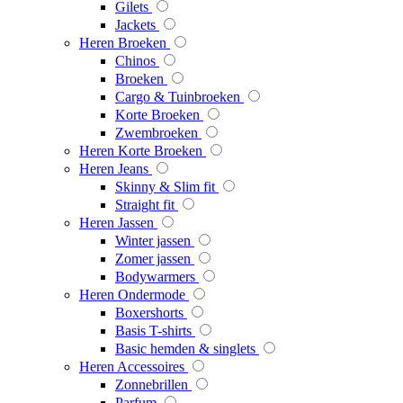
Gilets
Jackets
Heren Broeken
Chinos
Broeken
Cargo & Tuinbroeken
Korte Broeken
Zwembroeken
Heren Korte Broeken
Heren Jeans
Skinny & Slim fit
Straight fit
Heren Jassen
Winter jassen
Zomer jassen
Bodywarmers
Heren Ondermode
Boxershorts
Basis T-shirts
Basic hemden & singlets
Heren Accessoires
Zonnebrillen
Parfum