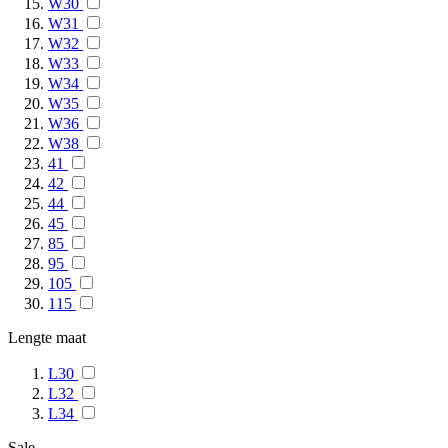
W30
W31
W32
W33
W34
W35
W36
W38
41
42
44
45
85
95
105
115
Lengte maat
L30
L32
L34
Sale