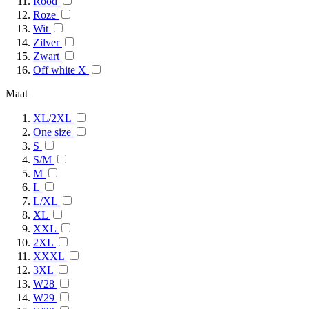
Rood
Roze
Wit
Zilver
Zwart
Off white X
Maat
XL/2XL
One size
S
S/M
M
L
L/XL
XL
XXL
2XL
XXXL
3XL
W28
W29