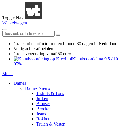
Toggle Nav
Winkelwagen
Gratis ruilen
of retourneren
binnen 30 dagen in Nederland
Veilig achteraf betalen
Gratis verzending
vanaf 50 euro
Klantbeoordeling
9.5
/
10
95%
Menu
Dames
Dames Nieuw
T-shirts & Tops
Jurken
Blouses
Broeken
Jeans
Rokken
Truien & Vesten