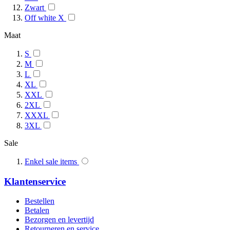
Zwart
Off white X
Maat
S
M
L
XL
XXL
2XL
XXXL
3XL
Sale
Enkel sale items
Klantenservice
Bestellen
Betalen
Bezorgen en levertijd
Retourneren en service