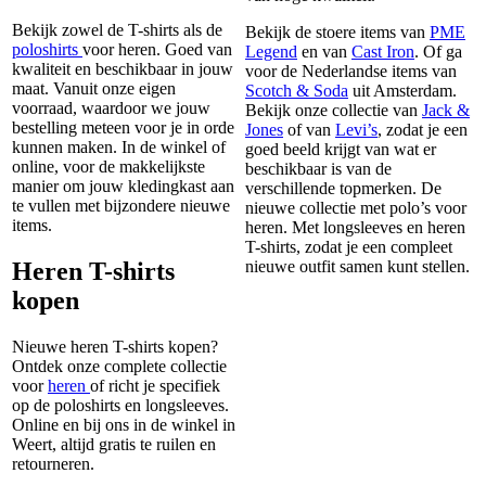
Bekijk zowel de T-shirts als de
Bekijk de stoere items van
PME
poloshirts
voor heren. Goed van
Legend
en van
Cast Iron
. Of ga
kwaliteit en beschikbaar in jouw
voor de Nederlandse items van
maat. Vanuit onze eigen
Scotch & Soda
uit Amsterdam.
voorraad, waardoor we jouw
Bekijk onze collectie van
Jack &
bestelling meteen voor je in orde
Jones
of van
Levi’s
, zodat je een
kunnen maken. In de winkel of
goed beeld krijgt van wat er
online, voor de makkelijkste
beschikbaar is van de
manier om jouw kledingkast aan
verschillende topmerken. De
te vullen met bijzondere nieuwe
nieuwe collectie met polo’s voor
items.
heren. Met longsleeves en heren
T-shirts, zodat je een compleet
Heren T-shirts
nieuwe outfit samen kunt stellen.
kopen
Nieuwe heren T-shirts kopen?
Ontdek onze complete collectie
voor
heren
of richt je specifiek
op de poloshirts en longsleeves.
Online en bij ons in de winkel in
Weert, altijd gratis te ruilen en
retourneren.