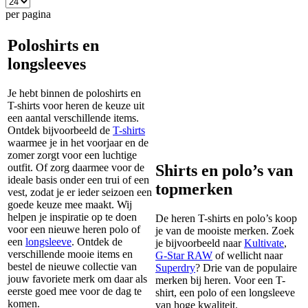
per pagina
Poloshirts en
longsleeves
Je hebt binnen de poloshirts en
T-shirts voor heren de keuze uit
een aantal verschillende items.
Ontdek bijvoorbeeld de
T-shirts
waarmee je in het voorjaar en de
zomer zorgt voor een luchtige
outfit. Of zorg daarmee voor de
Shirts en polo’s van
ideale basis onder een trui of een
topmerken
vest, zodat je er ieder seizoen een
goede keuze mee maakt. Wij
helpen je inspiratie op te doen
De heren T-shirts en polo’s koop
voor een nieuwe heren polo of
je van de mooiste merken. Zoek
een
longsleeve
. Ontdek de
je bijvoorbeeld naar
Kultivate
,
verschillende mooie items en
G-Star RAW
of wellicht naar
bestel de nieuwe collectie van
Superdry
? Drie van de populaire
jouw favoriete merk om daar als
merken bij heren. Voor een T-
eerste goed mee voor de dag te
shirt, een polo of een longsleeve
komen.
van hoge kwaliteit.