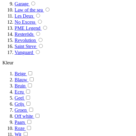
Garage
Law of the sea
Les Deux
No Excess
PME Legend
Resteröds
Revolution
Saint Steve
Vanguard
Kleur
Beige
Blauw
Bruin
Ecru
Geel
Grijs
Groen
Off white
Paars
Roze
Wit