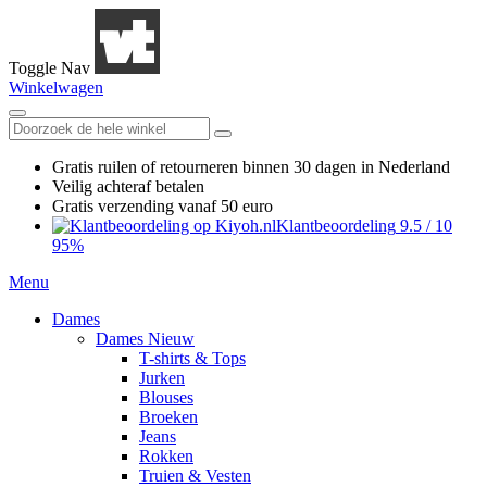
Toggle Nav
Winkelwagen
Gratis ruilen
of retourneren
binnen 30 dagen in Nederland
Veilig achteraf betalen
Gratis verzending
vanaf 50 euro
Klantbeoordeling
9.5
/
10
95%
Menu
Dames
Dames Nieuw
T-shirts & Tops
Jurken
Blouses
Broeken
Jeans
Rokken
Truien & Vesten