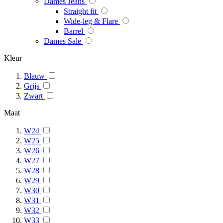
Dames Jeans
Straight fit
Wide-leg & Flare
Barrel
Dames Sale
Kleur
Blauw
Grijs
Zwart
Maat
W24
W25
W26
W27
W28
W29
W30
W31
W32
W33