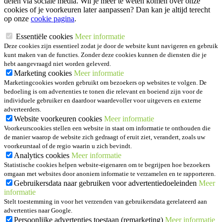
delen via sociale media. Wil je meer te weten komen over onze
cookies of je voorkeuren later aanpassen? Dan kan je altijd terecht
op onze
cookie pagina
.
Essentiële cookies
Meer informatie
Deze cookies zijn essentieel zodat je door de website kunt navigeren en gebruik
kunt maken van de functies. Zonder deze cookies kunnen de diensten die je
hebt aangevraagd niet worden geleverd.
Marketing cookies
Meer informatie
Marketingcookies worden gebruikt om bezoekers op websites te volgen. De
bedoeling is om advertenties te tonen die relevant en boeiend zijn voor de
individuele gebruiker en daardoor waardevoller voor uitgevers en externe
adverteerders.
Website voorkeuren cookies
Meer informatie
Voorkeurscookies stellen een website in staat om informatie te onthouden die
de manier waarop de website zich gedraagt of eruit ziet, verandert, zoals uw
voorkeurstaal of de regio waarin u zich bevindt.
Analytics cookies
Meer informatie
Statistische cookies helpen website-eigenaren om te begrijpen hoe bezoekers
omgaan met websites door anoniem informatie te verzamelen en te rapporteren.
Gebruikersdata naar gebruiken voor advertentiedoeleinden
Meer
informatie
Stelt toestemming in voor het verzenden van gebruikersdata gerelateerd aan
advertenties naar Google.
Persoonlijke advertenties toestaan (remarketing)
Meer informatie