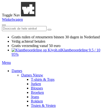
Toggle Nav
Winkelwagen
Gratis ruilen
of retourneren
binnen 30 dagen in Nederland
Veilig achteraf betalen
Gratis verzending
vanaf 50 euro
Klantbeoordeling
9.5
/
10
95%
Menu
Dames
Dames Nieuw
T-shirts & Tops
Jurken
Blouses
Broeken
Jeans
Rokken
Truien & Vesten