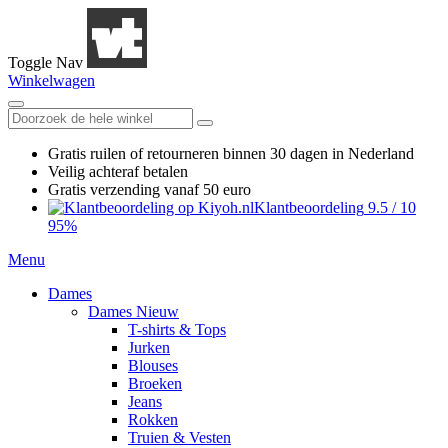
Toggle Nav
Winkelwagen
Gratis ruilen
of retourneren
binnen 30 dagen in Nederland
Veilig achteraf betalen
Gratis verzending
vanaf 50 euro
Klantbeoordeling
9.5
/
10
95%
Menu
Dames
Dames Nieuw
T-shirts & Tops
Jurken
Blouses
Broeken
Jeans
Rokken
Truien & Vesten