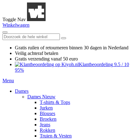
Toggle Nav
Winkelwagen
Gratis ruilen
of retourneren
binnen 30 dagen in Nederland
Veilig achteraf betalen
Gratis verzending
vanaf 50 euro
Klantbeoordeling
9.5
/
10
95%
Menu
Dames
Dames Nieuw
T-shirts & Tops
Jurken
Blouses
Broeken
Jeans
Rokken
Truien & Vesten