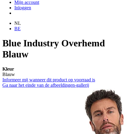
Mijn account
Inloggen
NL
BE
Blue Industry Overhemd
Blauw
Kleur
Blauw
Informeer mij wanneer dit product op voorraad is
Ga naar het einde van de afbeeldingen-gallerij