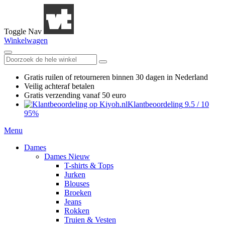
Toggle Nav
Winkelwagen
Gratis ruilen
of retourneren
binnen 30 dagen in Nederland
Veilig achteraf betalen
Gratis verzending
vanaf 50 euro
Klantbeoordeling
9.5
/
10
95%
Menu
Dames
Dames Nieuw
T-shirts & Tops
Jurken
Blouses
Broeken
Jeans
Rokken
Truien & Vesten