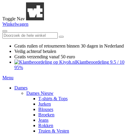
Toggle Nav
Winkelwagen
Gratis ruilen
of retourneren
binnen 30 dagen in Nederland
Veilig achteraf betalen
Gratis verzending
vanaf 50 euro
Klantbeoordeling
9.5
/
10
95%
Menu
Dames
Dames Nieuw
T-shirts & Tops
Jurken
Blouses
Broeken
Jeans
Rokken
Truien & Vesten