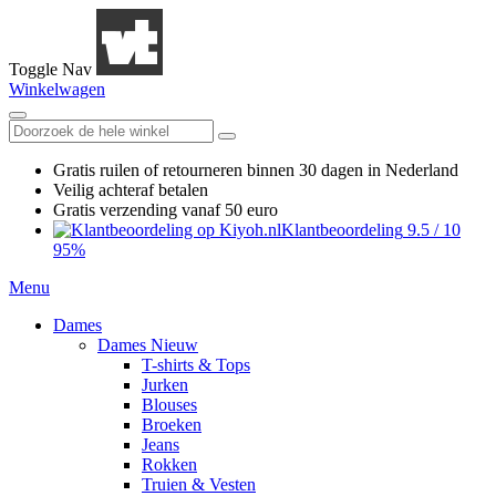
Toggle Nav
Winkelwagen
Gratis ruilen
of retourneren
binnen 30 dagen in Nederland
Veilig achteraf betalen
Gratis verzending
vanaf 50 euro
Klantbeoordeling
9.5
/
10
95%
Menu
Dames
Dames Nieuw
T-shirts & Tops
Jurken
Blouses
Broeken
Jeans
Rokken
Truien & Vesten