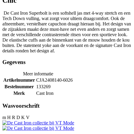
Chic
De Cast Iron Superbolt is een softshell jas met 4-way stretch en een
Tech Down vulling, wat zorgt voor ultiem draagcomfort. Ook de
afneembare, verstelbare capuchon draagt hieraan bij. Het design van
de zijzakken maakt deze must-have net even anders en zorgt samen
met de verschillende contrasterende ritsen voor een sportieve look.
De elastische cuffs aan de binnenkant van de mouw houden de kou
buiten. De statement yoke aan de voorkant en de signature Cast Iron
details ronden het design af.
Gegevens
Meer informatie
Artikelnummer
CJA2408140-6026
Bestelnummer
133269
Merk
Cast Iron
Wasvoorschrift
m H R D K V