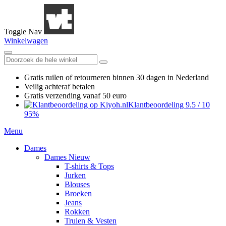
Toggle Nav
Winkelwagen
Gratis ruilen
of retourneren
binnen 30 dagen in Nederland
Veilig achteraf betalen
Gratis verzending
vanaf 50 euro
Klantbeoordeling
9.5
/
10
95%
Menu
Dames
Dames Nieuw
T-shirts & Tops
Jurken
Blouses
Broeken
Jeans
Rokken
Truien & Vesten