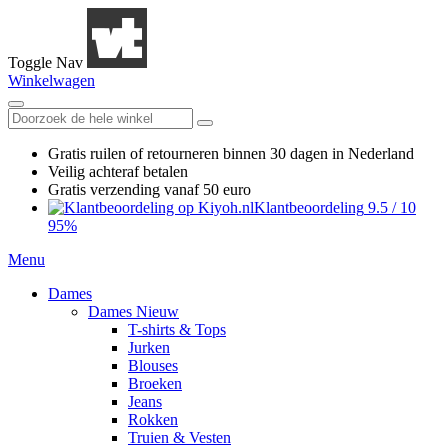
Toggle Nav
Winkelwagen
Gratis ruilen
of retourneren
binnen 30 dagen in Nederland
Veilig achteraf betalen
Gratis verzending
vanaf 50 euro
Klantbeoordeling
9.5
/
10
95%
Menu
Dames
Dames Nieuw
T-shirts & Tops
Jurken
Blouses
Broeken
Jeans
Rokken
Truien & Vesten