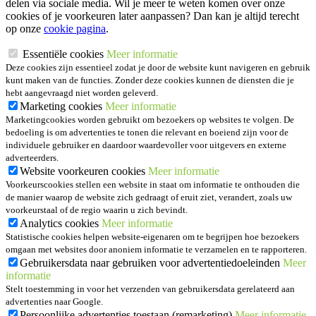
delen via sociale media. Wil je meer te weten komen over onze
cookies of je voorkeuren later aanpassen? Dan kan je altijd terecht
op onze
cookie pagina
.
Essentiële cookies
Meer informatie
Deze cookies zijn essentieel zodat je door de website kunt navigeren en gebruik
kunt maken van de functies. Zonder deze cookies kunnen de diensten die je
hebt aangevraagd niet worden geleverd.
Marketing cookies
Meer informatie
Marketingcookies worden gebruikt om bezoekers op websites te volgen. De
bedoeling is om advertenties te tonen die relevant en boeiend zijn voor de
individuele gebruiker en daardoor waardevoller voor uitgevers en externe
adverteerders.
Website voorkeuren cookies
Meer informatie
Voorkeurscookies stellen een website in staat om informatie te onthouden die
de manier waarop de website zich gedraagt of eruit ziet, verandert, zoals uw
voorkeurstaal of de regio waarin u zich bevindt.
Analytics cookies
Meer informatie
Statistische cookies helpen website-eigenaren om te begrijpen hoe bezoekers
omgaan met websites door anoniem informatie te verzamelen en te rapporteren.
Gebruikersdata naar gebruiken voor advertentiedoeleinden
Meer
informatie
Stelt toestemming in voor het verzenden van gebruikersdata gerelateerd aan
advertenties naar Google.
Persoonlijke advertenties toestaan (remarketing)
Meer informatie