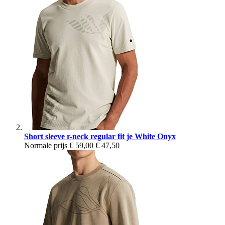
Short sleeve r-neck regular fit je White Onyx
Normale prijs
€ 59,00
€ 47,50