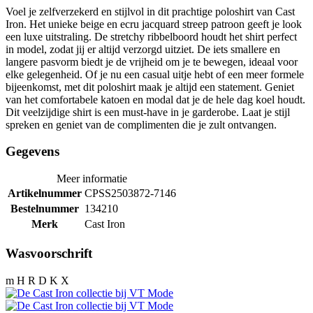
Voel je zelfverzekerd en stijlvol in dit prachtige poloshirt van Cast
Iron. Het unieke beige en ecru jacquard streep patroon geeft je look
een luxe uitstraling. De stretchy ribbelboord houdt het shirt perfect
in model, zodat jij er altijd verzorgd uitziet. De iets smallere en
langere pasvorm biedt je de vrijheid om je te bewegen, ideaal voor
elke gelegenheid. Of je nu een casual uitje hebt of een meer formele
bijeenkomst, met dit poloshirt maak je altijd een statement. Geniet
van het comfortabele katoen en modal dat je de hele dag koel houdt.
Dit veelzijdige shirt is een must-have in je garderobe. Laat je stijl
spreken en geniet van de complimenten die je zult ontvangen.
Gegevens
Meer informatie
Artikelnummer
CPSS2503872-7146
Bestelnummer
134210
Merk
Cast Iron
Wasvoorschrift
m H R D K X