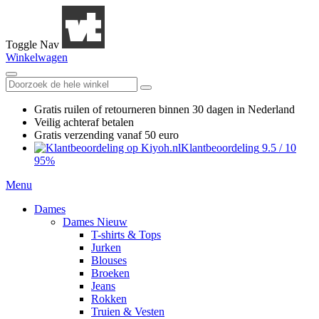
Toggle Nav
Winkelwagen
Gratis ruilen
of retourneren
binnen 30 dagen in Nederland
Veilig achteraf betalen
Gratis verzending
vanaf 50 euro
Klantbeoordeling
9.5
/
10
95%
Menu
Dames
Dames Nieuw
T-shirts & Tops
Jurken
Blouses
Broeken
Jeans
Rokken
Truien & Vesten