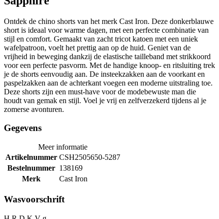
Sapphire
Ontdek de chino shorts van het merk Cast Iron. Deze donkerblauwe
short is ideaal voor warme dagen, met een perfecte combinatie van
stijl en comfort. Gemaakt van zacht tricot katoen met een uniek
wafelpatroon, voelt het prettig aan op de huid. Geniet van de
vrijheid in beweging dankzij de elastische tailleband met strikkoord
voor een perfecte pasvorm. Met de handige knoop- en ritsluiting trek
je de shorts eenvoudig aan. De insteekzakken aan de voorkant en
paspelzakken aan de achterkant voegen een moderne uitstraling toe.
Deze shorts zijn een must-have voor de modebewuste man die
houdt van gemak en stijl. Voel je vrij en zelfverzekerd tijdens al je
zomerse avonturen.
Gegevens
Meer informatie
Artikelnummer
CSH2505650-5287
Bestelnummer
138169
Merk
Cast Iron
Wasvoorschrift
H R D K V g