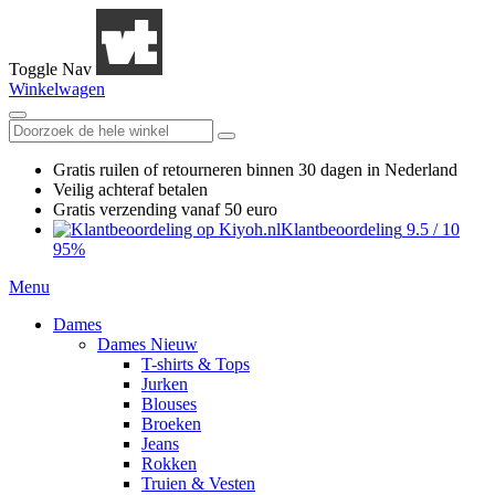
Toggle Nav
Winkelwagen
Gratis ruilen
of retourneren
binnen 30 dagen in Nederland
Veilig achteraf betalen
Gratis verzending
vanaf 50 euro
Klantbeoordeling
9.5
/
10
95%
Menu
Dames
Dames Nieuw
T-shirts & Tops
Jurken
Blouses
Broeken
Jeans
Rokken
Truien & Vesten