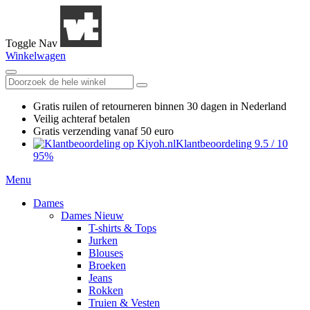
Toggle Nav
Winkelwagen
Gratis ruilen
of retourneren
binnen 30 dagen in Nederland
Veilig achteraf betalen
Gratis verzending
vanaf 50 euro
Klantbeoordeling
9.5
/
10
95%
Menu
Dames
Dames Nieuw
T-shirts & Tops
Jurken
Blouses
Broeken
Jeans
Rokken
Truien & Vesten