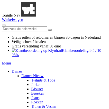
Toggle Nav
Winkelwagen
Gratis ruilen
of retourneren
binnen 30 dagen in Nederland
Veilig achteraf betalen
Gratis verzending
vanaf 50 euro
Klantbeoordeling
9.5
/
10
95%
Menu
Dames
Dames Nieuw
T-shirts & Tops
Jurken
Blouses
Broeken
Jeans
Rokken
Truien & Vesten