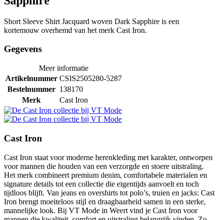
Sapphire
Short Sleeve Shirt Jacquard woven Dark Sapphire is een
kortemouw overhemd van het merk Cast Iron.
Gegevens
Meer informatie
Artikelnummer
CSIS2505280-5287
Bestelnummer
138170
Merk
Cast Iron
Cast Iron
Cast Iron staat voor moderne herenkleding met karakter, ontworpen
voor mannen die houden van een verzorgde en stoere uitstraling.
Het merk combineert premium denim, comfortabele materialen en
signature details tot een collectie die eigentijds aanvoelt en toch
tijdloos blijft. Van jeans en overshirts tot polo’s, truien en jacks: Cast
Iron brengt moeiteloos stijl en draagbaarheid samen in een sterke,
mannelijke look. Bij VT Mode in Weert vind je Cast Iron voor
mannen die kwaliteit, comfort en uitstraling belangrijk vinden. Zo