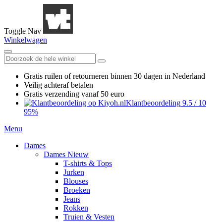
Toggle Nav
Winkelwagen
Gratis ruilen
of retourneren
binnen 30 dagen in Nederland
Veilig achteraf betalen
Gratis verzending
vanaf 50 euro
Klantbeoordeling
9.5
/
10
95%
Menu
Dames
Dames Nieuw
T-shirts & Tops
Jurken
Blouses
Broeken
Jeans
Rokken
Truien & Vesten