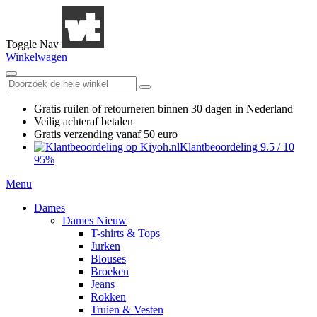
Toggle Nav
Winkelwagen
Gratis ruilen
of retourneren
binnen 30 dagen in Nederland
Veilig achteraf betalen
Gratis verzending
vanaf 50 euro
Klantbeoordeling
9.5
/
10
95%
Menu
Dames
Dames Nieuw
T-shirts & Tops
Jurken
Blouses
Broeken
Jeans
Rokken
Truien & Vesten