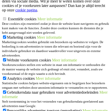
delen via sociale media. Wil je meer te weten komen over onze
cookies of je voorkeuren later aanpassen? Dan kan je altijd terecht
op onze
cookie pagina
.
Essentiële cookies
Meer informatie
Deze cookies zijn essentieel zodat je door de website kunt navigeren en gebruik
kunt maken van de functies. Zonder deze cookies kunnen de diensten die je
hebt aangevraagd niet worden geleverd.
Marketing cookies
Meer informatie
Marketingcookies worden gebruikt om bezoekers op websites te volgen. De
bedoeling is om advertenties te tonen die relevant en boeiend zijn voor de
individuele gebruiker en daardoor waardevoller voor uitgevers en externe
adverteerders.
Website voorkeuren cookies
Meer informatie
Voorkeurscookies stellen een website in staat om informatie te onthouden die
de manier waarop de website zich gedraagt of eruit ziet, verandert, zoals uw
voorkeurstaal of de regio waarin u zich bevindt.
Analytics cookies
Meer informatie
Statistische cookies helpen website-eigenaren om te begrijpen hoe bezoekers
omgaan met websites door anoniem informatie te verzamelen en te rapporteren.
Gebruikersdata naar gebruiken voor advertentiedoeleinden
Meer
informatie
Stelt toestemming in voor het verzenden van gebruikersdata gerelateerd aan
advertenties naar Google.
Persoonlijke advertenties toestaan (remarketing)
Meer informatie