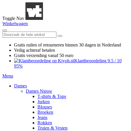
Toggle Nav
Winkelwagen
Gratis ruilen
of retourneren
binnen 30 dagen in Nederland
Veilig achteraf betalen
Gratis verzending
vanaf 50 euro
Klantbeoordeling
9.5
/
10
95%
Menu
Dames
Dames Nieuw
T-shirts & Tops
Jurken
Blouses
Broeken
Jeans
Rokken
Truien & Vesten