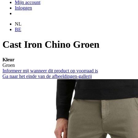
Mijn account
Inloggen
NL
BE
Cast Iron Chino Groen
Kleur
Groen
Informeer mij wanneer dit product op voorraad is
Ga naar het einde van de afbeeldingen-gallerij