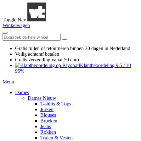
Toggle Nav
Winkelwagen
Gratis ruilen
of retourneren
binnen 30 dagen in Nederland
Veilig achteraf betalen
Gratis verzending
vanaf 50 euro
Klantbeoordeling
9.5
/
10
95%
Menu
Dames
Dames Nieuw
T-shirts & Tops
Jurken
Blouses
Broeken
Jeans
Rokken
Truien & Vesten