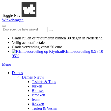
Toggle Nav
Winkelwagen
Gratis ruilen
of retourneren
binnen 30 dagen in Nederland
Veilig achteraf betalen
Gratis verzending
vanaf 50 euro
Klantbeoordeling
9.5
/
10
95%
Menu
Dames
Dames Nieuw
T-shirts & Tops
Jurken
Blouses
Broeken
Jeans
Rokken
Truien & Vesten