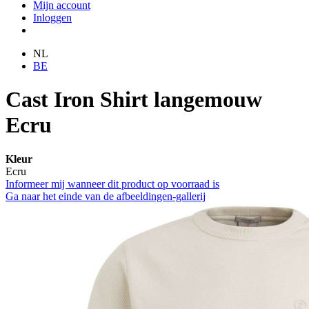
Mijn account
Inloggen
NL
BE
Cast Iron Shirt langemouw
Ecru
Kleur
Ecru
Informeer mij wanneer dit product op voorraad is
Ga naar het einde van de afbeeldingen-gallerij