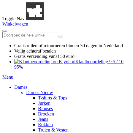
Toggle Nav
Winkelwagen
Gratis ruilen
of retourneren
binnen 30 dagen in Nederland
Veilig achteraf betalen
Gratis verzending
vanaf 50 euro
Klantbeoordeling
9.5
/
10
95%
Menu
Dames
Dames Nieuw
T-shirts & Tops
Jurken
Blouses
Broeken
Jeans
Rokken
Truien & Vesten