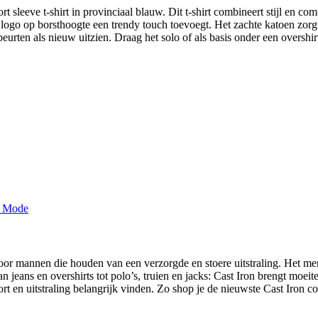
rt sleeve t-shirt in provinciaal blauw. Dit t-shirt combineert stijl en 
ele logo op borsthoogte een trendy touch toevoegt. Het zachte katoen zorg
beurten als nieuw uitzien. Draag het solo of als basis onder een overshi
oor mannen die houden van een verzorgde en stoere uitstraling. Het m
. Van jeans en overshirts tot polo’s, truien en jacks: Cast Iron brengt moe
t en uitstraling belangrijk vinden. Zo shop je de nieuwste Cast Iron c