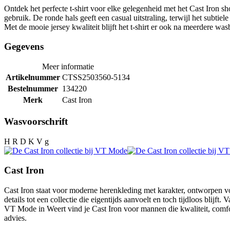
Ontdek het perfecte t-shirt voor elke gelegenheid met het Cast Iron sho
gebruik. De ronde hals geeft een casual uitstraling, terwijl het subti
Met de mooie jersey kwaliteit blijft het t-shirt er ook na meerdere was
Gegevens
Meer informatie
Artikelnummer
CTSS2503560-5134
Bestelnummer
134220
Merk
Cast Iron
Wasvoorschrift
H R D K V g
Cast Iron
Cast Iron staat voor moderne herenkleding met karakter, ontworpen v
details tot een collectie die eigentijds aanvoelt en toch tijdloos blijft
VT Mode in Weert vind je Cast Iron voor mannen die kwaliteit, comfor
advies.