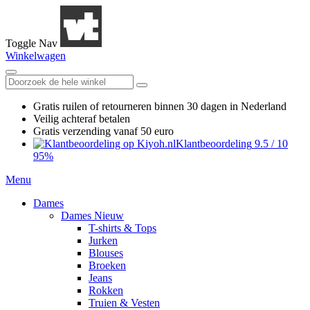
Toggle Nav
Winkelwagen
Gratis ruilen
of retourneren
binnen 30 dagen in Nederland
Veilig achteraf betalen
Gratis verzending
vanaf 50 euro
Klantbeoordeling
9.5
/
10
95%
Menu
Dames
Dames Nieuw
T-shirts & Tops
Jurken
Blouses
Broeken
Jeans
Rokken
Truien & Vesten