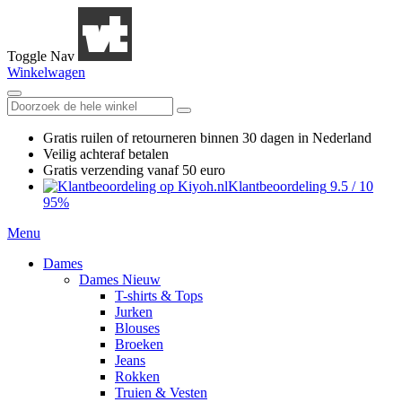
Toggle Nav
Winkelwagen
Gratis ruilen
of retourneren
binnen 30 dagen in Nederland
Veilig achteraf betalen
Gratis verzending
vanaf 50 euro
Klantbeoordeling
9.5
/
10
95%
Menu
Dames
Dames Nieuw
T-shirts & Tops
Jurken
Blouses
Broeken
Jeans
Rokken
Truien & Vesten