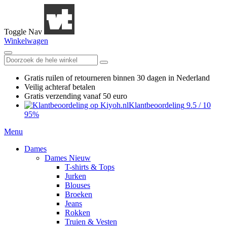
Toggle Nav
Winkelwagen
Gratis ruilen
of retourneren
binnen 30 dagen in Nederland
Veilig achteraf betalen
Gratis verzending
vanaf 50 euro
Klantbeoordeling
9.5
/
10
95%
Menu
Dames
Dames Nieuw
T-shirts & Tops
Jurken
Blouses
Broeken
Jeans
Rokken
Truien & Vesten