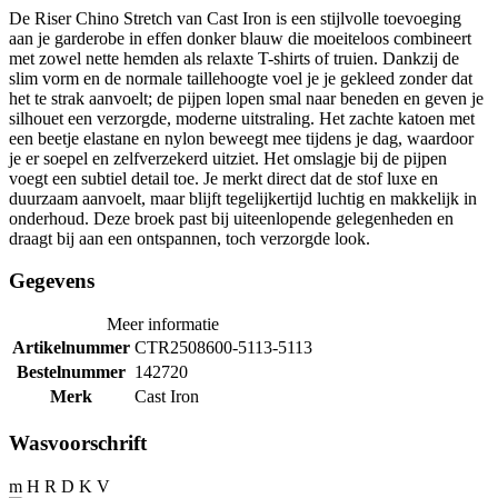
De Riser Chino Stretch van Cast Iron is een stijlvolle toevoeging
aan je garderobe in effen donker blauw die moeiteloos combineert
met zowel nette hemden als relaxte T-shirts of truien. Dankzij de
slim vorm en de normale taillehoogte voel je je gekleed zonder dat
het te strak aanvoelt; de pijpen lopen smal naar beneden en geven je
silhouet een verzorgde, moderne uitstraling. Het zachte katoen met
een beetje elastane en nylon beweegt mee tijdens je dag, waardoor
je er soepel en zelfverzekerd uitziet. Het omslagje bij de pijpen
voegt een subtiel detail toe. Je merkt direct dat de stof luxe en
duurzaam aanvoelt, maar blijft tegelijkertijd luchtig en makkelijk in
onderhoud. Deze broek past bij uiteenlopende gelegenheden en
draagt bij aan een ontspannen, toch verzorgde look.
Gegevens
Meer informatie
Artikelnummer
CTR2508600-5113-5113
Bestelnummer
142720
Merk
Cast Iron
Wasvoorschrift
m H R D K V