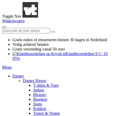
Toggle Nav
Winkelwagen
Gratis ruilen
of retourneren
binnen 30 dagen in Nederland
Veilig achteraf betalen
Gratis verzending
vanaf 50 euro
Klantbeoordeling
9.5
/
10
95%
Menu
Dames
Dames Nieuw
T-shirts & Tops
Jurken
Blouses
Broeken
Jeans
Rokken
Truien & Vesten