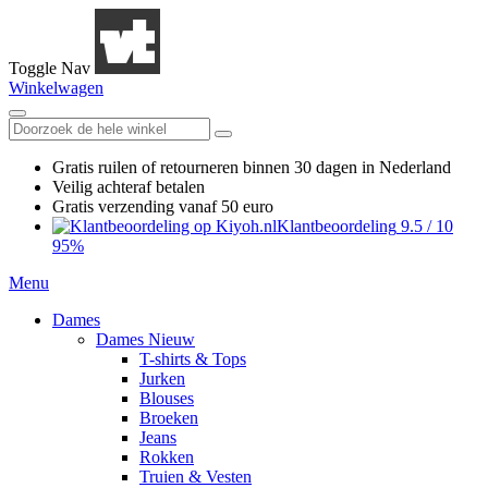
Toggle Nav
Winkelwagen
Gratis ruilen
of retourneren
binnen 30 dagen in Nederland
Veilig achteraf betalen
Gratis verzending
vanaf 50 euro
Klantbeoordeling
9.5
/
10
95%
Menu
Dames
Dames Nieuw
T-shirts & Tops
Jurken
Blouses
Broeken
Jeans
Rokken
Truien & Vesten