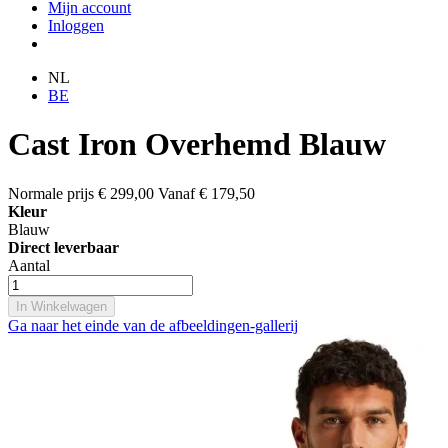
Mijn account
Inloggen
NL
BE
Cast Iron Overhemd Blauw
Normale prijs
€ 299,00
Vanaf
€ 179,50
Kleur
Blauw
Direct leverbaar
Aantal
In Winkelwagen
Ga naar het einde van de afbeeldingen-gallerij