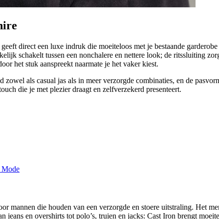
ire
 geeft direct een luxe indruk die moeiteloos met je bestaande garderob
lijk schakelt tussen een nonchalere en nettere look; de ritssluiting zo
rdoor het stuk aanspreekt naarmate je het vaker kiest.
 zowel als casual jas als in meer verzorgde combinaties, en de pasvorm
touch die je met plezier draagt en zelfverzekerd presenteert.
oor mannen die houden van een verzorgde en stoere uitstraling. Het m
. Van jeans en overshirts tot polo’s, truien en jacks: Cast Iron brengt moe