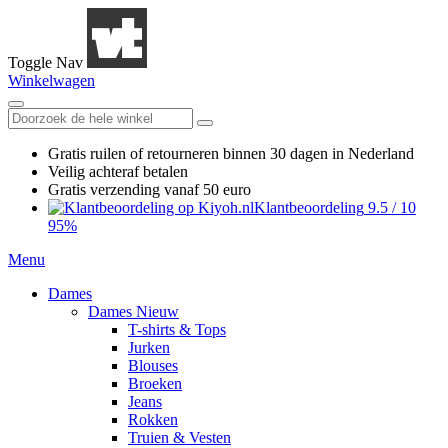
Toggle Nav
Winkelwagen
Gratis ruilen
of retourneren
binnen 30 dagen in Nederland
Veilig achteraf betalen
Gratis verzending
vanaf 50 euro
Klantbeoordeling
9.5
/
10
95%
Menu
Dames
Dames Nieuw
T-shirts & Tops
Jurken
Blouses
Broeken
Jeans
Rokken
Truien & Vesten