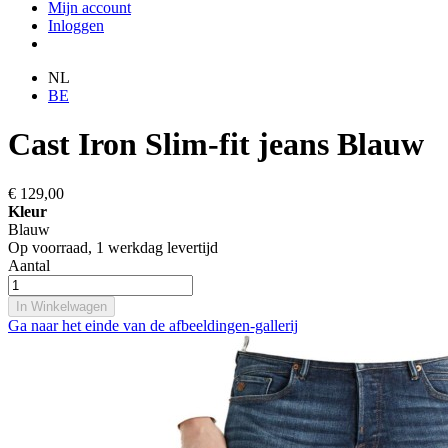
Mijn account
Inloggen
NL
BE
Cast Iron Slim-fit jeans Blauw
€ 129,00
Kleur
Blauw
Op voorraad,
1 werkdag levertijd
Aantal
In Winkelwagen
Ga naar het einde van de afbeeldingen-gallerij