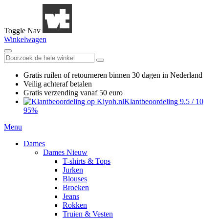
Toggle Nav
Winkelwagen
Gratis ruilen
of retourneren
binnen 30 dagen in Nederland
Veilig achteraf betalen
Gratis verzending
vanaf 50 euro
Klantbeoordeling
9.5
/
10
95%
Menu
Dames
Dames Nieuw
T-shirts & Tops
Jurken
Blouses
Broeken
Jeans
Rokken
Truien & Vesten