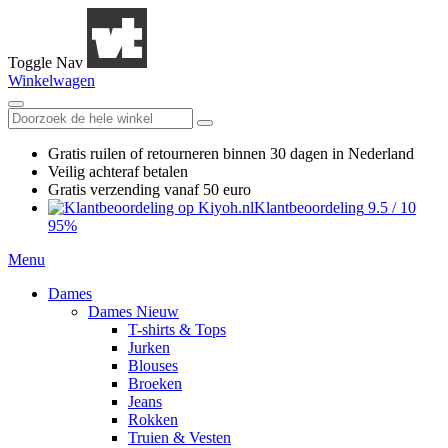
Toggle Nav
Winkelwagen
Gratis ruilen
of retourneren
binnen 30 dagen in Nederland
Veilig achteraf betalen
Gratis verzending
vanaf 50 euro
Klantbeoordeling
9.5
/
10
95%
Menu
Dames
Dames Nieuw
T-shirts & Tops
Jurken
Blouses
Broeken
Jeans
Rokken
Truien & Vesten