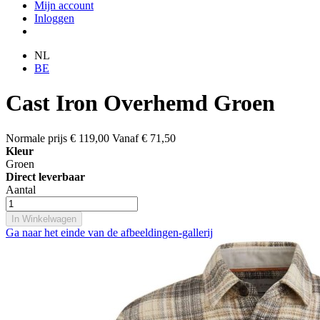
Mijn account
Inloggen
NL
BE
Cast Iron Overhemd Groen
Normale prijs
€ 119,00
Vanaf
€ 71,50
Kleur
Groen
Direct leverbaar
Aantal
In Winkelwagen
Ga naar het einde van de afbeeldingen-gallerij