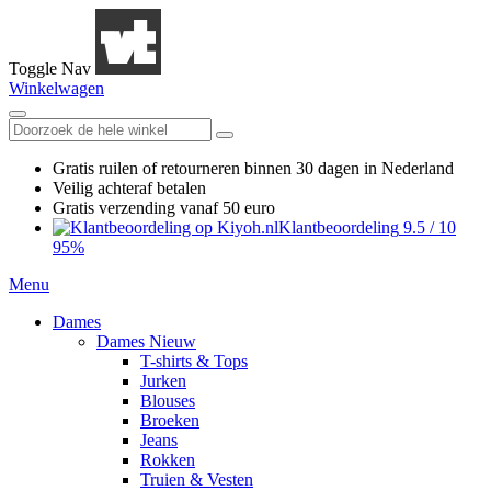
Toggle Nav
Winkelwagen
Gratis ruilen
of retourneren
binnen 30 dagen in Nederland
Veilig achteraf betalen
Gratis verzending
vanaf 50 euro
Klantbeoordeling
9.5
/
10
95%
Menu
Dames
Dames Nieuw
T-shirts & Tops
Jurken
Blouses
Broeken
Jeans
Rokken
Truien & Vesten