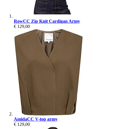
RowCC Zip Knit Cardigan Army
€ 129,00
AmidaCC V-top army
€ 129,00