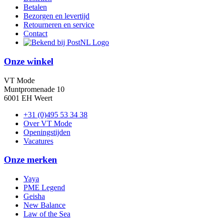
Betalen
Bezorgen en levertijd
Retourneren en service
Contact
Onze winkel
VT Mode
Muntpromenade 10
6001 EH Weert
+31 (0)495 53 34 38
Over VT Mode
Openingstijden
Vacatures
Onze merken
Yaya
PME Legend
Geisha
New Balance
Law of the Sea