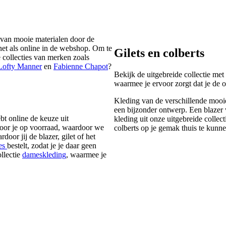
 van mooie materialen door de
 net als online in de webshop. Om te
Gilets en colberts
 collecties van merken zoals
Lofty Manner
en
Fabienne Chapot
?
Bekijk de uitgebreide collectie met
waarmee je ervoor zorgt dat je de 
Kleding van de verschillende mooie
een bijzonder ontwerp. Een blazer 
t online de keuze uit
kleding uit onze uitgebreide collect
voor je op voorraad, waardoor we
colberts op je gemak thuis te kunn
or jij de blazer, gilet of het
es
bestelt, zodat je je daar geen
llectie
dameskleding
, waarmee je