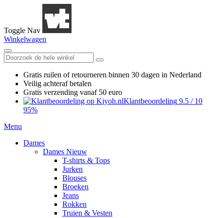
Toggle Nav
Winkelwagen
Gratis ruilen
of retourneren
binnen 30 dagen in Nederland
Veilig achteraf betalen
Gratis verzending
vanaf 50 euro
Klantbeoordeling
9.5
/
10
95%
Menu
Dames
Dames Nieuw
T-shirts & Tops
Jurken
Blouses
Broeken
Jeans
Rokken
Truien & Vesten