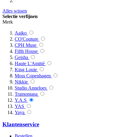
Alles wissen
Selectie verfijnen
Merk
Aaiko
CO'Couture
CPH Muse
Fifth House
Geisha
Haute L'Amitié
King Louie
Moss Copenhagen
Nikkie
Studio Anneloes
Tramontana
Y.A.S
YAS
Yaya
Klantenservice
Bestellen