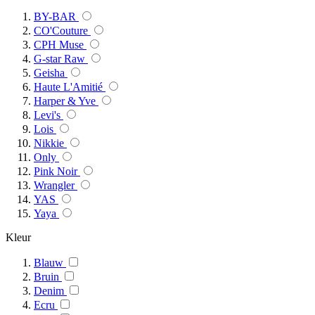
BY-BAR
CO'Couture
CPH Muse
G-star Raw
Geisha
Haute L'Amitié
Harper & Yve
Levi's
Lois
Nikkie
Only
Pink Noir
Wrangler
YAS
Yaya
Kleur
Blauw
Bruin
Denim
Ecru