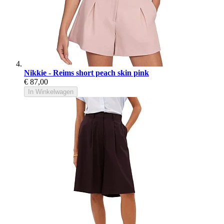
Nikkie - Reims short peach skin pink
€ 87,00
In Winkelwagen