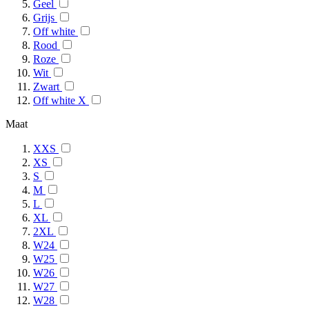
Geel
Grijs
Off white
Rood
Roze
Wit
Zwart
Off white X
Maat
XXS
XS
S
M
L
XL
2XL
W24
W25
W26
W27
W28