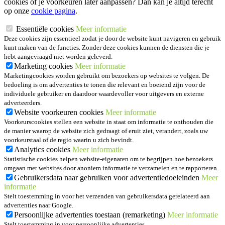
cookies of je voorkeuren later aanpassen? Dan kan je altijd terecht
op onze
cookie pagina
.
Essentiële cookies
Meer informatie
Deze cookies zijn essentieel zodat je door de website kunt navigeren en gebruik
kunt maken van de functies. Zonder deze cookies kunnen de diensten die je
hebt aangevraagd niet worden geleverd.
Marketing cookies
Meer informatie
Marketingcookies worden gebruikt om bezoekers op websites te volgen. De
bedoeling is om advertenties te tonen die relevant en boeiend zijn voor de
individuele gebruiker en daardoor waardevoller voor uitgevers en externe
adverteerders.
Website voorkeuren cookies
Meer informatie
Voorkeurscookies stellen een website in staat om informatie te onthouden die
de manier waarop de website zich gedraagt of eruit ziet, verandert, zoals uw
voorkeurstaal of de regio waarin u zich bevindt.
Analytics cookies
Meer informatie
Statistische cookies helpen website-eigenaren om te begrijpen hoe bezoekers
omgaan met websites door anoniem informatie te verzamelen en te rapporteren.
Gebruikersdata naar gebruiken voor advertentiedoeleinden
Meer
informatie
Stelt toestemming in voor het verzenden van gebruikersdata gerelateerd aan
advertenties naar Google.
Persoonlijke advertenties toestaan (remarketing)
Meer informatie
Stelt toestemming in voor persoonlijke advertenties.