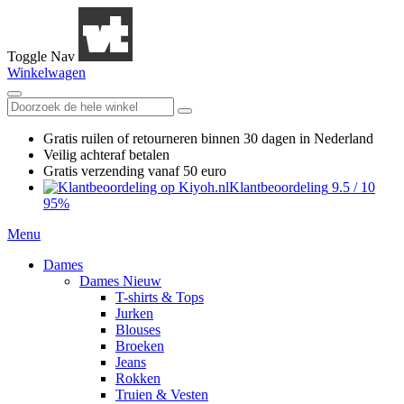
Toggle Nav
Winkelwagen
Gratis ruilen
of retourneren
binnen 30 dagen in Nederland
Veilig achteraf betalen
Gratis verzending
vanaf 50 euro
Klantbeoordeling
9.5
/
10
95%
Menu
Dames
Dames Nieuw
T-shirts & Tops
Jurken
Blouses
Broeken
Jeans
Rokken
Truien & Vesten