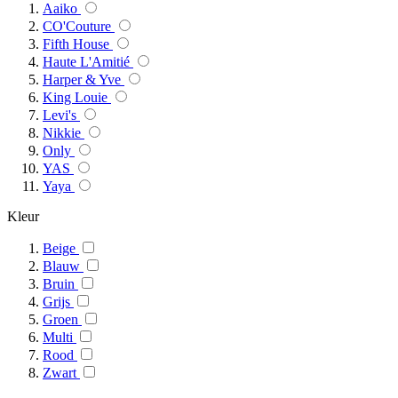
Aaiko
CO'Couture
Fifth House
Haute L'Amitié
Harper & Yve
King Louie
Levi's
Nikkie
Only
YAS
Yaya
Kleur
Beige
Blauw
Bruin
Grijs
Groen
Multi
Rood
Zwart