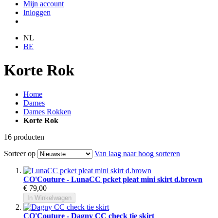
Mijn account
Inloggen
NL
BE
Korte Rok
Home
Dames
Dames Rokken
Korte Rok
16
producten
Sorteer op
Van laag naar hoog sorteren
CO'Couture - LunaCC pcket pleat mini skirt d.brown
€ 79,00
In Winkelwagen
CO'Couture - Dagny CC check tie skirt