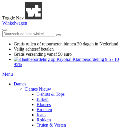
Toggle Nav
Winkelwagen
Gratis ruilen
of retourneren
binnen 30 dagen in Nederland
Veilig achteraf betalen
Gratis verzending
vanaf 50 euro
Klantbeoordeling
9.5
/
10
95%
Menu
Dames
Dames Nieuw
T-shirts & Tops
Jurken
Blouses
Broeken
Jeans
Rokken
Truien & Vesten