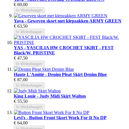
€ 69,00
In Winkelwagen
Yaya - Geweven skort met klepzakken ARMY GREEN
€ 63,50
In Winkelwagen
YAS - YASCILIA HW CROCHET SKIRT - FEST
Black/W. PRISTINE
€ 47,50
In Winkelwagen
Haute L'Amitié - Denim Pleat Skirt Denim Blue
€ 87,00
In Winkelwagen
King Louie - Judy Midi Skirt Walton
€ 55,50
In Winkelwagen
Levi's - Button Front Skort Work For It No DP
€ 64,00
In Winkelwagen