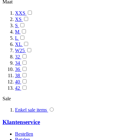
Maat
XXS
XS
S
M
L
XL
W25
32
34
36
38
40
42
Sale
Enkel sale items
Klantenservice
Bestellen
Betalen