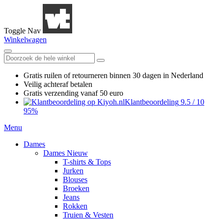
Toggle Nav
Winkelwagen
Gratis ruilen
of retourneren
binnen 30 dagen in Nederland
Veilig achteraf betalen
Gratis verzending
vanaf 50 euro
Klantbeoordeling
9.5
/
10
95%
Menu
Dames
Dames Nieuw
T-shirts & Tops
Jurken
Blouses
Broeken
Jeans
Rokken
Truien & Vesten