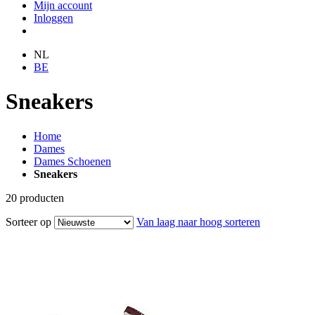
Mijn account
Inloggen
NL
BE
Sneakers
Home
Dames
Dames Schoenen
Sneakers
20
producten
Sorteer op
Van laag naar hoog sorteren