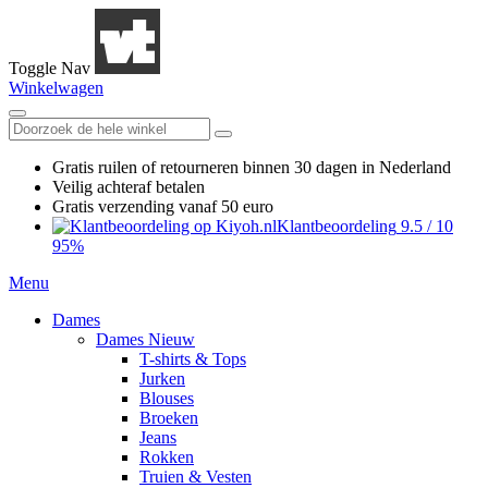
Toggle Nav
Winkelwagen
Gratis ruilen
of retourneren
binnen 30 dagen in Nederland
Veilig achteraf betalen
Gratis verzending
vanaf 50 euro
Klantbeoordeling
9.5
/
10
95%
Menu
Dames
Dames Nieuw
T-shirts & Tops
Jurken
Blouses
Broeken
Jeans
Rokken
Truien & Vesten