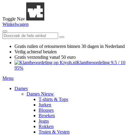
Toggle Nav
Winkelwagen
Gratis ruilen
of retourneren
binnen 30 dagen in Nederland
Veilig achteraf betalen
Gratis verzending
vanaf 50 euro
Klantbeoordeling
9.5
/
10
95%
Menu
Dames
Dames Nieuw
T-shirts & Tops
Jurken
Blouses
Broeken
Jeans
Rokken
Truien & Vesten