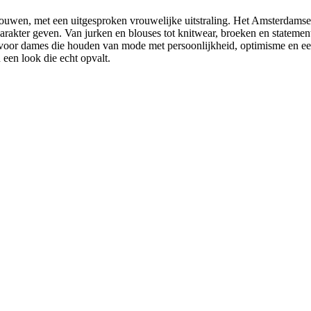
rouwen, met een uitgesproken vrouwelijke uitstraling. Het Amsterdamse
en karakter geven. Van jurken en blouses tot knitwear, broeken en state
oor dames die houden van mode met persoonlijkheid, optimisme en een 
een look die echt opvalt.