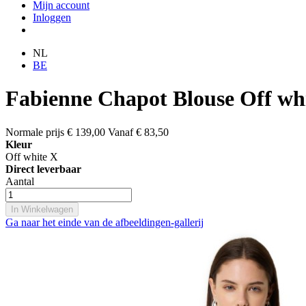
Mijn account
Inloggen
NL
BE
Fabienne Chapot Blouse Off wh
Normale prijs
€ 139,00
Vanaf
€ 83,50
Kleur
Off white X
Direct leverbaar
Aantal
In Winkelwagen
Ga naar het einde van de afbeeldingen-gallerij