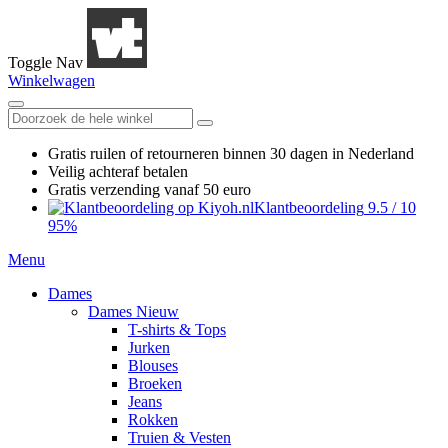
Toggle Nav
Winkelwagen
Gratis ruilen
of retourneren
binnen 30 dagen in Nederland
Veilig achteraf betalen
Gratis verzending
vanaf 50 euro
Klantbeoordeling
9.5
/
10
95%
Menu
Dames
Dames Nieuw
T-shirts & Tops
Jurken
Blouses
Broeken
Jeans
Rokken
Truien & Vesten